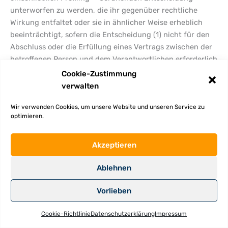
unterworfen zu werden, die ihr gegenüber rechtliche
Wirkung entfaltet oder sie in ähnlicher Weise erheblich
beeinträchtigt, sofern die Entscheidung (1) nicht für den
Abschluss oder die Erfüllung eines Vertrags zwischen der
betroffenen Person und dem Verantwortlichen erforderlich
ist, oder (2) aufgrund von Rechtsvorschriften der Union
Cookie-Zustimmung
oder der Mitgliedstaaten, denen der Verantwortliche
verwalten
unterliegt, zulässig ist und diese Rechtsvorschriften
Wir verwenden Cookies, um unsere Website und unseren Service zu
angemessene Maßnahmen zur Wahrung der Rechte und
optimieren.
Freiheiten sowie der berechtigten Interessen der
betroffenen Person enthalten oder (3) mit ausdrücklicher
Einwilligung der betroffenen Person erfolgt.
Akzeptieren
Ist die Entscheidung (1) für den Abschluss oder die
Ablehnen
Erfüllung eines Vertrags zwischen der betroffenen Person
und dem Verantwortlichen erforderlich oder (2) erfolgt sie
Vorlieben
mit ausdrücklicher Einwilligung der betroffenen Person,
trifft die Cloos Schreinerei und Pietät GmbH angemessene
Cookie-Richtlinie
Datenschutzerklärung
Impressum
Maßnahmen, um die Rechte und Freiheiten sowie die